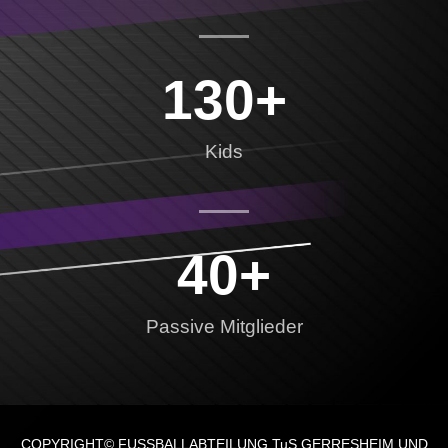
130
+
Kids
40
+
Passive Mitglieder
COPYRIGHT© FUSSBALLABTEILUNG
TuS GERRESHEIM UND