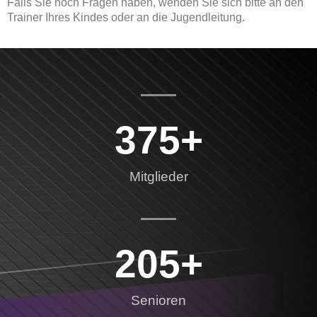
Falls Sie noch Fragen haben, wenden Sie sich bitte an den
Trainer Ihres Kindes oder an die Jugendleitung.
375
+
Mitglieder
205
+
Senioren