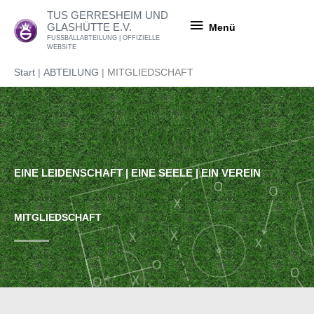
Zum
Menü
TUS GERRESHEIM UND
Inhalt
GLASHÜTTE E.V.
Menü
springen
FUSSBALLABTEILUNG | OFFIZIELLE
WEBSITE
Start
ABTEILUNG
MITGLIEDSCHAFT
EINE LEIDENSCHAFT | EINE SEELE | EIN VEREIN
MITGLIEDSCHAFT