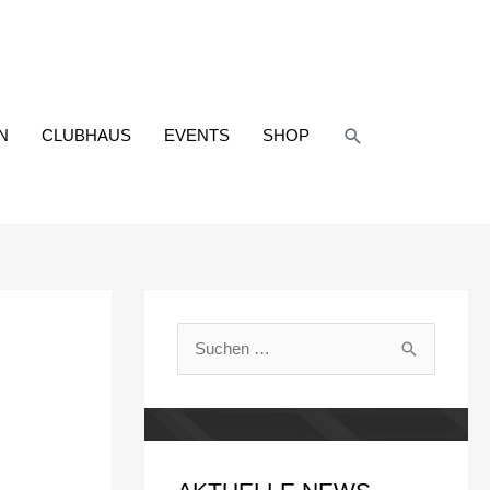
Suchen
N
CLUBHAUS
EVENTS
SHOP
S
u
c
h
e