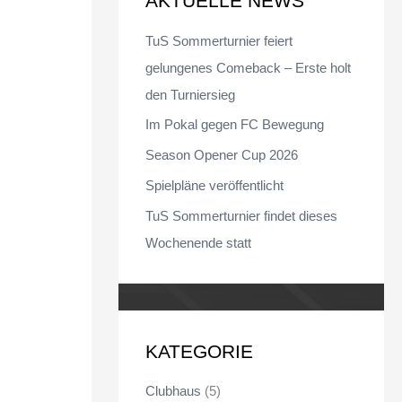
AKTUELLE NEWS
n
TuS Sommerturnier feiert
n
gelungenes Comeback – Erste holt
a
den Turniersieg
c
Im Pokal gegen FC Bewegung
h
Season Opener Cup 2026
:
Spielpläne veröffentlicht
TuS Sommerturnier findet dieses
Wochenende statt
KATEGORIE
Clubhaus
(5)