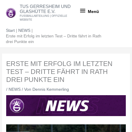
Zum
Menü
TUS GERRESHEIM UND
Inhalt
GLASHÜTTE E.V.
Menü
springen
FUSSBALLABTEILUNG | OFFIZIELLE
WEBSITE
Start
NEWS
Erste mit Erfolg im letzten Test – Dritte fährt in Rath
drei Punkte ein
ERSTE MIT ERFOLG IM LETZTEN
TEST – DRITTE FÄHRT IN RATH
DREI PUNKTE EIN
/
NEWS
/ Von
Dennis Kemmerling