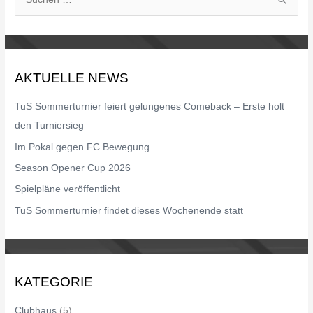
S
u
c
h
AKTUELLE NEWS
e
n
TuS Sommerturnier feiert gelungenes Comeback – Erste holt
n
den Turniersieg
a
Im Pokal gegen FC Bewegung
c
Season Opener Cup 2026
h
Spielpläne veröffentlicht
:
TuS Sommerturnier findet dieses Wochenende statt
KATEGORIE
Clubhaus
(5)