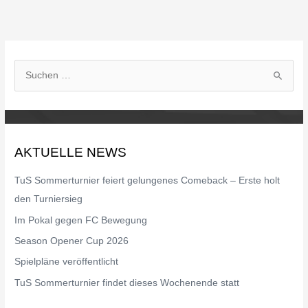
S
u
c
h
AKTUELLE NEWS
e
n
TuS Sommerturnier feiert gelungenes Comeback – Erste holt
n
den Turniersieg
a
Im Pokal gegen FC Bewegung
c
Season Opener Cup 2026
h
Spielpläne veröffentlicht
:
TuS Sommerturnier findet dieses Wochenende statt