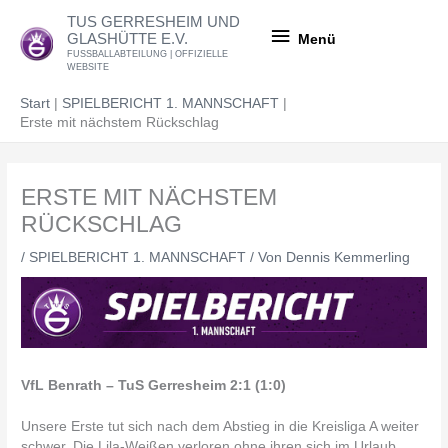
Zum
Menü
TUS GERRESHEIM UND
Inhalt
GLASHÜTTE E.V.
Menü
springen
FUSSBALLABTEILUNG | OFFIZIELLE
WEBSITE
Start
SPIELBERICHT 1. MANNSCHAFT
Erste mit nächstem Rückschlag
ERSTE MIT NÄCHSTEM
RÜCKSCHLAG
/
SPIELBERICHT 1. MANNSCHAFT
/ Von
Dennis Kemmerling
VfL Benrath – TuS Gerresheim 2:1 (1:0)
Unsere Erste tut sich nach dem Abstieg in die Kreisliga A weiter
schwer. Die Lila-Weißen verloren ohne ihren sich im Urlaub