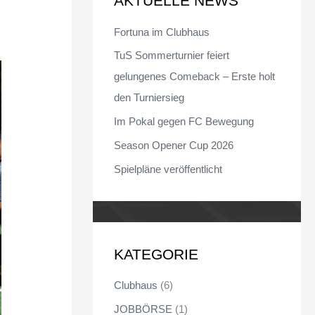
AKTUELLE NEWS
n
Fortuna im Clubhaus
n
TuS Sommerturnier feiert
a
gelungenes Comeback – Erste holt
c
den Turniersieg
h
Im Pokal gegen FC Bewegung
:
Season Opener Cup 2026
Spielpläne veröffentlicht
KATEGORIE
Clubhaus
(6)
JOBBÖRSE
(1)