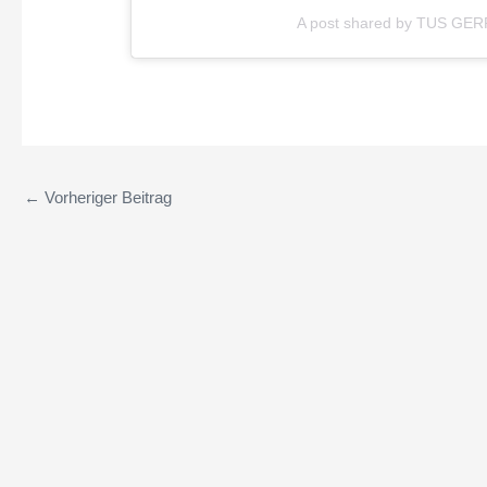
A post shared by TUS GE
←
Vorheriger Beitrag