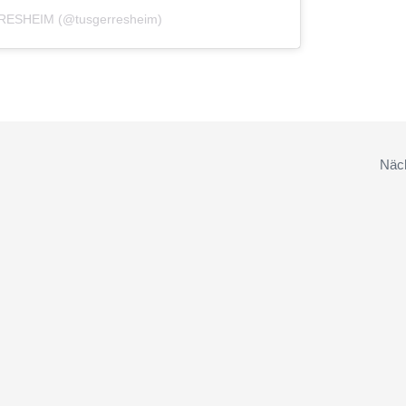
RRESHEIM (@tusgerresheim)
Näch