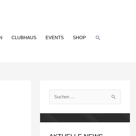
Suchen
N
CLUBHAUS
EVENTS
SHOP
S
u
c
h
e