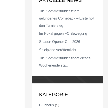
AKTUELLE NEWS
n
TuS Sommerturnier feiert
n
gelungenes Comeback – Erste holt
a
den Turniersieg
c
Im Pokal gegen FC Bewegung
h
Season Opener Cup 2026
:
Spielpläne veröffentlicht
TuS Sommerturnier findet dieses
Wochenende statt
KATEGORIE
Clubhaus
(5)