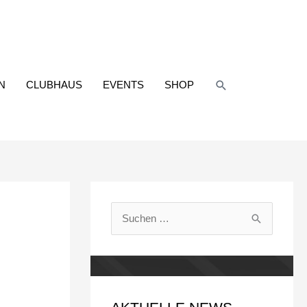
Suchen
N
CLUBHAUS
EVENTS
SHOP
S
u
c
h
e