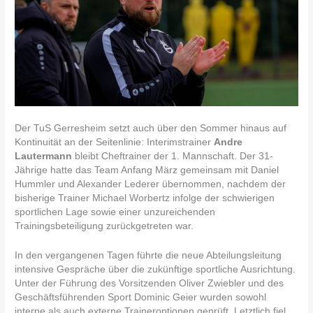
Der TuS Gerresheim setzt auch über den Sommer hinaus auf
Kontinuität an der Seitenlinie: Interimstrainer
Andre
Lautermann
bleibt Cheftrainer der 1. Mannschaft. Der 31-
Jährige hatte das Team Anfang März gemeinsam mit Daniel
Hummler und Alexander Lederer übernommen, nachdem der
bisherige Trainer Michael Worbertz infolge der schwierigen
sportlichen Lage sowie einer unzureichenden
Trainingsbeteiligung zurückgetreten war.
In den vergangenen Tagen führte die neue Abteilungsleitung
intensive Gespräche über die zukünftige sportliche Ausrichtung.
Unter der Führung des Vorsitzenden Oliver Zwiebler und des
Geschäftsführenden Sport Dominic Geier wurden sowohl
interne als auch externe Traineroptionen geprüft. Letztlich fiel