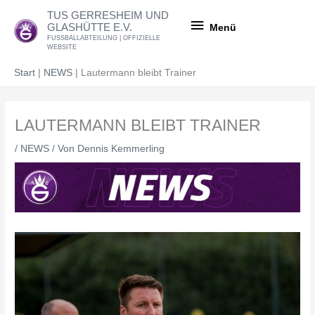
Zum
Menü
TUS GERRESHEIM UND
Inhalt
GLASHÜTTE E.V.
Menü
springen
FUSSBALLABTEILUNG | OFFIZIELLE
WEBSITE
Start
NEWS
Lautermann bleibt Trainer
LAUTERMANN BLEIBT TRAINER
/
NEWS
/ Von
Dennis Kemmerling