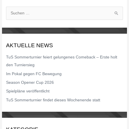
S
u
c
h
AKTUELLE NEWS
e
n
TuS Sommerturnier feiert gelungenes Comeback – Erste holt
n
den Turniersieg
a
Im Pokal gegen FC Bewegung
c
Season Opener Cup 2026
h
Spielpläne veröffentlicht
:
TuS Sommerturnier findet dieses Wochenende statt