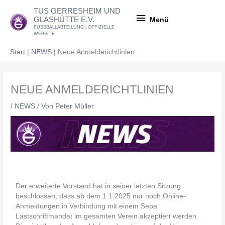
Zum
Menü
TUS GERRESHEIM UND
Inhalt
GLASHÜTTE E.V.
Menü
springen
FUSSBALLABTEILUNG | OFFIZIELLE
WEBSITE
Start
NEWS
Neue Anmelderichtlinien
NEUE ANMELDERICHTLINIEN
/
NEWS
/ Von
Peter Müller
Der erweiterte Vorstand hat in seiner letzten Sitzung
beschlossen, dass ab dem 1.1.2025 nur noch Online-
Anmeldungen in Verbindung mit einem Sepa
Lastschriftmandat im gesamten Verein akzeptiert werden.