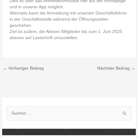
Dies ist über das Anmeldeformulare hier auf der Homepage
und in unserer App möglich.
Alternativ kann die Anmeldung mit unserem Geschäftsführer
in der Geschäftsstelle während der Öffnungszeiten
geschehen.
Ziel ist zudem, die Aktiven Mitglieder bis zum 1. Juni 2025
ebenso auf Lastschrift umzustellen.
←
Vorheriger Beitrag
Nächster Beitrag
→
S
u
c