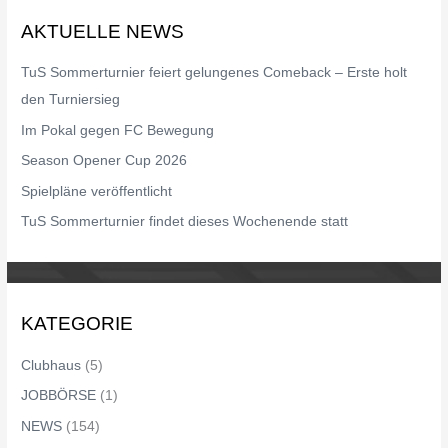
h
AKTUELLE NEWS
e
n
TuS Sommerturnier feiert gelungenes Comeback – Erste holt
n
den Turniersieg
a
Im Pokal gegen FC Bewegung
c
Season Opener Cup 2026
h
Spielpläne veröffentlicht
:
TuS Sommerturnier findet dieses Wochenende statt
KATEGORIE
Clubhaus
(5)
JOBBÖRSE
(1)
NEWS
(154)