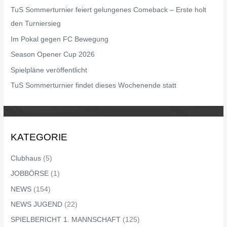
n
TuS Sommerturnier feiert gelungenes Comeback – Erste holt
n
den Turniersieg
a
Im Pokal gegen FC Bewegung
c
Season Opener Cup 2026
h
Spielpläne veröffentlicht
:
TuS Sommerturnier findet dieses Wochenende statt
KATEGORIE
Clubhaus
(5)
JOBBÖRSE
(1)
NEWS
(154)
NEWS JUGEND
(22)
SPIELBERICHT 1. MANNSCHAFT
(125)