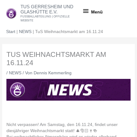
Zum
Menü
TUS GERRESHEIM UND
Inhalt
GLASHÜTTE E.V.
Menü
springen
FUSSBALLABTEILUNG | OFFIZIELLE
WEBSITE
Start
NEWS
TuS Weihnachtsmarkt am 16.11.24
TUS WEIHNACHTSMARKT AM
16.11.24
/
NEWS
/ Von
Dennis Kemmerling
Nicht verpassen! Am Samstag, den 16.11.24, findet unser
diesjähriger Weihnachtsmarkt statt! 🎄🎅🏻🍷🍻
Bei weihnachtlicher Atmosphäre wird es wieder allerhand