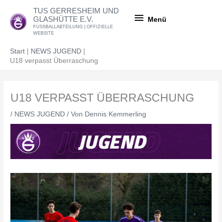
Zum
Menü
TUS GERRESHEIM UND
Inhalt
GLASHÜTTE E.V.
Menü
springen
FUSSBALLABTEILUNG | OFFIZIELLE
WEBSITE
Start
NEWS JUGEND
U18 verpasst Überraschung
U18 VERPASST ÜBERRASCHUNG
/
NEWS JUGEND
/ Von
Dennis Kemmerling