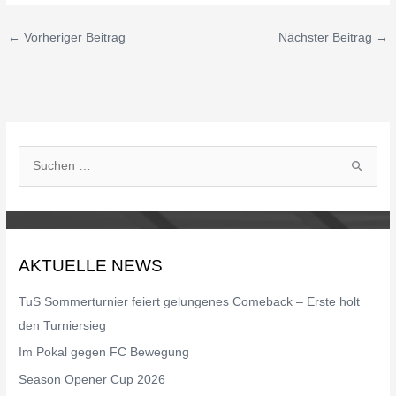
←
Vorheriger Beitrag
Nächster Beitrag
→
S
u
c
h
AKTUELLE NEWS
e
n
TuS Sommerturnier feiert gelungenes Comeback – Erste holt
n
den Turniersieg
a
Im Pokal gegen FC Bewegung
c
Season Opener Cup 2026
h