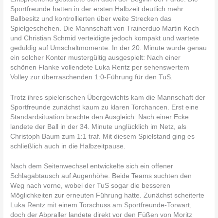
Sportfreunde hatten in der ersten Halbzeit deutlich mehr
Ballbesitz und kontrollierten über weite Strecken das
Spielgeschehen. Die Mannschaft von Trainerduo Martin Koch
und Christian Schmid verteidigte jedoch kompakt und wartete
geduldig auf Umschaltmomente. In der 20. Minute wurde genau
ein solcher Konter mustergültig ausgespielt: Nach einer
schönen Flanke vollendete Luka Rentz per sehenswertem
Volley zur überraschenden 1:0-Führung für den TuS.
Trotz ihres spielerischen Übergewichts kam die Mannschaft der
Sportfreunde zunächst kaum zu klaren Torchancen. Erst eine
Standardsituation brachte den Ausgleich: Nach einer Ecke
landete der Ball in der 34. Minute unglücklich im Netz, als
Christoph Baum zum 1:1 traf. Mit diesem Spielstand ging es
schließlich auch in die Halbzeitpause.
Nach dem Seitenwechsel entwickelte sich ein offener
Schlagabtausch auf Augenhöhe. Beide Teams suchten den
Weg nach vorne, wobei der TuS sogar die besseren
Möglichkeiten zur erneuten Führung hatte. Zunächst scheiterte
Luka Rentz mit einem Torschuss am Sportfreunde-Torwart,
doch der Abpraller landete direkt vor den Füßen von Moritz