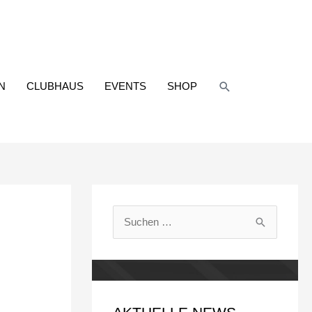
Suchen
N
CLUBHAUS
EVENTS
SHOP
S
u
c
h
e