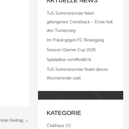
AKTUELLE NEWS
n
TuS Sommerturnier feiert
n
gelungenes Comeback – Erste holt
a
den Turniersieg
c
Im Pokal gegen FC Bewegung
h
Season Opener Cup 2026
:
Spielpläne veröffentlicht
TuS Sommerturnier findet dieses
Wochenende statt
KATEGORIE
ster Beitrag
→
Clubhaus
(5)