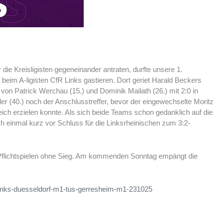
ie Kreisligisten gegeneinander antraten, durfte unsere 1.
im A-ligisten CfR Links gastieren. Dort geriet Harald Beckers
 von Patrick Werchau (15.) und Dominik Mailath (26.) mit 2:0 in
r (40.) noch der Anschlusstreffer, bevor der eingewechselte Moritz
ich erzielen konnte. Als sich beide Teams schon gedanklich auf die
noch einmal kurz vor Schluss für die Linksrheinischen zum 3:2-
6 Pflichtspielen ohne Sieg. Am kommenden Sonntag empängt die
-links-duesseldorf-m1-tus-gerresheim-m1-231025