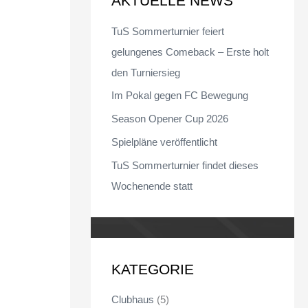
AKTUELLE NEWS
n
TuS Sommerturnier feiert
n
gelungenes Comeback – Erste holt
a
den Turniersieg
c
Im Pokal gegen FC Bewegung
h
Season Opener Cup 2026
:
Spielpläne veröffentlicht
TuS Sommerturnier findet dieses
Wochenende statt
KATEGORIE
Clubhaus
(5)