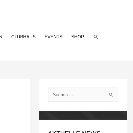
Suchen
N
CLUBHAUS
EVENTS
SHOP
S
u
c
h
e