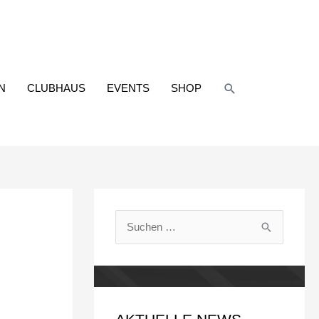
Suchen
N
CLUBHAUS
EVENTS
SHOP
S
u
c
h
e