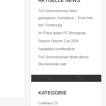
AKTUELLE NEWS
n
TuS Sommerturnier feiert
n
gelungenes Comeback – Erste holt
a
den Turniersieg
c
Im Pokal gegen FC Bewegung
h
Season Opener Cup 2026
:
Spielpläne veröffentlicht
TuS Sommerturnier findet dieses
Wochenende statt
KATEGORIE
Clubhaus
(5)