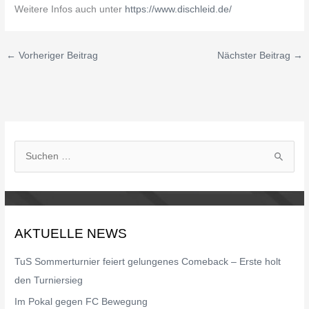
Weitere Infos auch unter
https://www.dischleid.de/
←
Vorheriger Beitrag
Nächster Beitrag
→
S
u
c
h
AKTUELLE NEWS
e
n
TuS Sommerturnier feiert gelungenes Comeback – Erste holt
n
den Turniersieg
a
Im Pokal gegen FC Bewegung
c