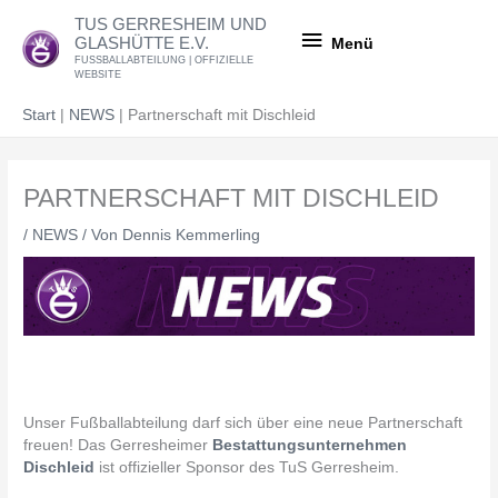
Zum
Menü
TUS GERRESHEIM UND
Inhalt
GLASHÜTTE E.V.
Menü
springen
FUSSBALLABTEILUNG | OFFIZIELLE
WEBSITE
Start
NEWS
Partnerschaft mit Dischleid
PARTNERSCHAFT MIT DISCHLEID
/
NEWS
/ Von
Dennis Kemmerling
Unser Fußballabteilung darf sich über eine neue Partnerschaft
freuen! Das Gerresheimer
Bestattungsunternehmen
Dischleid
ist offizieller Sponsor des TuS Gerresheim.