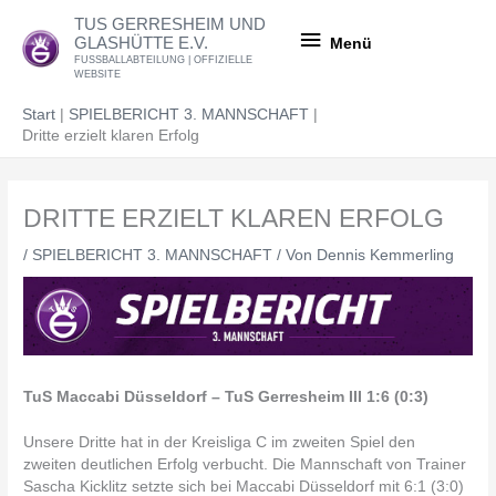
Zum
Menü
TUS GERRESHEIM UND
Inhalt
GLASHÜTTE E.V.
Menü
springen
FUSSBALLABTEILUNG | OFFIZIELLE
WEBSITE
Start
SPIELBERICHT 3. MANNSCHAFT
Dritte erzielt klaren Erfolg
DRITTE ERZIELT KLAREN ERFOLG
/
SPIELBERICHT 3. MANNSCHAFT
/ Von
Dennis Kemmerling
TuS Maccabi Düsseldorf – TuS Gerresheim III 1:6 (0:3)
Unsere Dritte hat in der Kreisliga C im zweiten Spiel den
zweiten deutlichen Erfolg verbucht. Die Mannschaft von Trainer
Sascha Kicklitz setzte sich bei Maccabi Düsseldorf mit 6:1 (3:0)