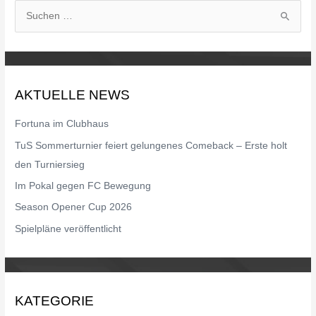
S
u
c
h
AKTUELLE NEWS
e
n
Fortuna im Clubhaus
n
TuS Sommerturnier feiert gelungenes Comeback – Erste holt
a
den Turniersieg
c
Im Pokal gegen FC Bewegung
h
Season Opener Cup 2026
:
Spielpläne veröffentlicht
KATEGORIE