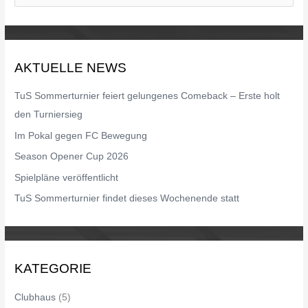
u
c
h
AKTUELLE NEWS
e
n
TuS Sommerturnier feiert gelungenes Comeback – Erste holt
n
den Turniersieg
a
Im Pokal gegen FC Bewegung
c
Season Opener Cup 2026
h
Spielpläne veröffentlicht
:
TuS Sommerturnier findet dieses Wochenende statt
KATEGORIE
Clubhaus
(5)