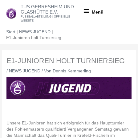
Zum
Menü
TUS GERRESHEIM UND
Inhalt
GLASHÜTTE E.V.
Menü
springen
FUSSBALLABTEILUNG | OFFIZIELLE
WEBSITE
Start
NEWS JUGEND
E1-Junioren holt Turniersieg
E1-JUNIOREN HOLT TURNIERSIEG
/
NEWS JUGEND
/ Von
Dennis Kemmerling
Unsere E1-Junioren hat sich erfolgreich für das Hauptturnier
des Fohlenmasters qualifiziert! Vergangenen Samstag gewann
die Mannschaft das Quali-Turnier in Krefeld-Fischeln im