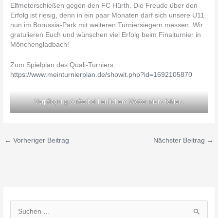
Elfmeterschießen gegen den FC Hürth. Die Freude über den
Erfolg ist riesig, denn in ein paar Monaten darf sich unsere U11
nun im Borussia-Park mit weiteren Turniersiegern messen. Wir
gratulieren Euch und wünschen viel Erfolg beim Finalturnier in
Mönchengladbach!
Zum Spielplan des Quali-Turniers:
https://www.meinturnierplan.de/showit.php?id=1692105870
Verpflegung durfte bei herrlichem Wetter nicht fehlen.
←
Vorheriger Beitrag
Nächster Beitrag
→
S