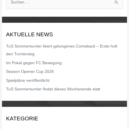
S
u
c
h
AKTUELLE NEWS
e
n
TuS Sommerturnier feiert gelungenes Comeback – Erste holt
n
den Turniersieg
a
Im Pokal gegen FC Bewegung
c
Season Opener Cup 2026
h
Spielpläne veröffentlicht
:
TuS Sommerturnier findet dieses Wochenende statt
KATEGORIE