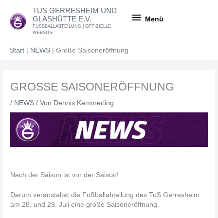
Zum
Menü
TUS GERRESHEIM UND
Inhalt
GLASHÜTTE E.V.
Menü
springen
FUSSBALLABTEILUNG | OFFIZIELLE
WEBSITE
Start
NEWS
Große Saisoneröffnung
GROSSE SAISONERÖFFNUNG
/
NEWS
/ Von
Dennis Kemmerling
Nach der Saison ist vor der Saison!
Darum veranstaltet die Fußballabteilung des TuS Gerresheim
am 28. und 29. Juli eine große Saisoneröffnung.