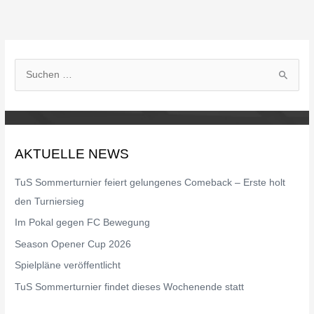
S
u
c
h
AKTUELLE NEWS
e
n
TuS Sommerturnier feiert gelungenes Comeback – Erste holt
n
den Turniersieg
a
Im Pokal gegen FC Bewegung
c
Season Opener Cup 2026
h
Spielpläne veröffentlicht
:
TuS Sommerturnier findet dieses Wochenende statt