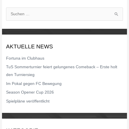
S
u
c
h
AKTUELLE NEWS
e
n
Fortuna im Clubhaus
n
TuS Sommerturnier feiert gelungenes Comeback – Erste holt
a
den Turniersieg
c
Im Pokal gegen FC Bewegung
h
Season Opener Cup 2026
:
Spielpläne veröffentlicht