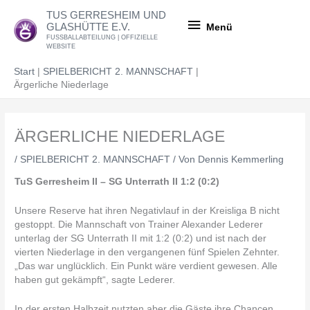
Zum
Menü
TUS GERRESHEIM UND
Inhalt
GLASHÜTTE E.V.
Menü
springen
FUSSBALLABTEILUNG | OFFIZIELLE
WEBSITE
Start
SPIELBERICHT 2. MANNSCHAFT
Ärgerliche Niederlage
ÄRGERLICHE NIEDERLAGE
/
SPIELBERICHT 2. MANNSCHAFT
/ Von
Dennis Kemmerling
TuS Gerresheim II – SG Unterrath II 1:2 (0:2)
Unsere Reserve hat ihren Negativlauf in der Kreisliga B nicht
gestoppt. Die Mannschaft von Trainer Alexander Lederer
unterlag der SG Unterrath II mit 1:2 (0:2) und ist nach der
vierten Niederlage in den vergangenen fünf Spielen Zehnter.
„Das war unglücklich. Ein Punkt wäre verdient gewesen. Alle
haben gut gekämpft“, sagte Lederer.
In der ersten Halbzeit nutzten aber die Gäste ihre Chancen