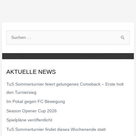
S
u
c
h
AKTUELLE NEWS
e
n
TuS Sommerturnier feiert gelungenes Comeback – Erste holt
n
den Turniersieg
a
Im Pokal gegen FC Bewegung
c
Season Opener Cup 2026
h
Spielpläne veröffentlicht
:
TuS Sommerturnier findet dieses Wochenende statt