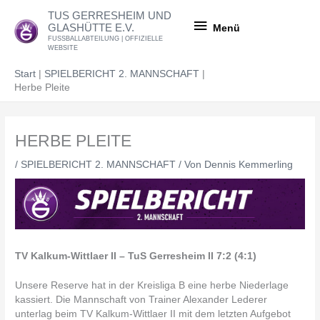
Zum
Menü
TUS GERRESHEIM UND
Inhalt
GLASHÜTTE E.V.
Menü
springen
FUSSBALLABTEILUNG | OFFIZIELLE
WEBSITE
Start
SPIELBERICHT 2. MANNSCHAFT
Herbe Pleite
HERBE PLEITE
/
SPIELBERICHT 2. MANNSCHAFT
/ Von
Dennis Kemmerling
TV Kalkum-Wittlaer II – TuS Gerresheim II 7:2 (4:1)
Unsere Reserve hat in der Kreisliga B eine herbe Niederlage
kassiert. Die Mannschaft von Trainer Alexander Lederer
unterlag beim TV Kalkum-Wittlaer II mit dem letzten Aufgebot