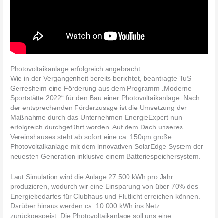
Photovoltaikanlage erfolgreich angebracht
Wie in der Vergangenheit bereits berichtet, beantragte TuS
Gerresheim eine Förderung aus dem Programm „Moderne
Sportstätte 2022“ für den Bau einer Photovoltaikanlage. Nach
der entsprechenden Förderzusage ist die Umsetzung der
Maßnahme durch das Unternehmen EnergieExpert nun
erfolgreich durchgeführt worden. Auf dem Dach unseres
Vereinshauses steht ab sofort eine ca. 150qm große
Photovoltaikanlage mit dem innovativen SolarEdge System der
neuesten Generation inklusive einem Batteriespeichersystem.
Laut Simulation wird die Anlage 27.500 kWh pro Jahr
produzieren, wodurch wir eine Einsparung von über 70% des
Energiebedarfes für Clubhaus und Flutlicht erreichen können.
Darüber hinaus werden ca. 10.000 kWh ins Netz
zurückgespeist. Die Photovoltaikanlage soll uns eine