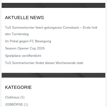
c
h
AKTUELLE NEWS
e
n
TuS Sommerturnier feiert gelungenes Comeback – Erste holt
n
den Turniersieg
a
Im Pokal gegen FC Bewegung
c
Season Opener Cup 2026
h
Spielpläne veröffentlicht
:
TuS Sommerturnier findet dieses Wochenende statt
KATEGORIE
Clubhaus
(5)
JOBBÖRSE
(1)