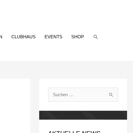
Suchen
N
CLUBHAUS
EVENTS
SHOP
S
u
c
h
e