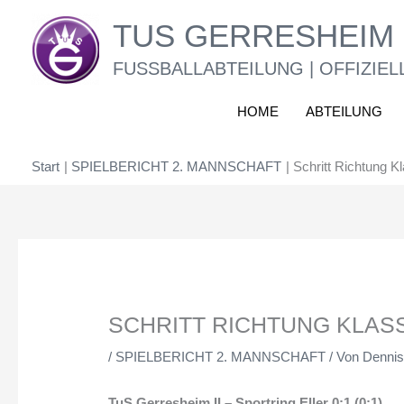
Zum
TUS GERRESHEIM 
Inhalt
springen
FUSSBALLABTEILUNG | OFFIZIEL
HOME
ABTEILUNG
Start
SPIELBERICHT 2. MANNSCHAFT
Schritt Richtung K
SCHRITT RICHTUNG KLAS
/
SPIELBERICHT 2. MANNSCHAFT
/ Von
Dennis
TuS Gerresheim II – Sportring Eller 0:1 (0:1)