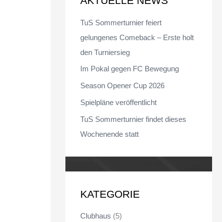
AKTUELLE NEWS
n
TuS Sommerturnier feiert
n
gelungenes Comeback – Erste holt
a
den Turniersieg
c
)
Im Pokal gegen FC Bewegung
h
Season Opener Cup 2026
:
e
Spielpläne veröffentlicht
TuS Sommerturnier findet dieses
Wochenende statt
KATEGORIE
Clubhaus
(5)