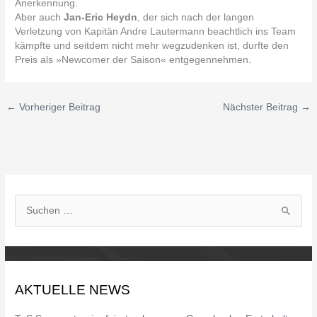
Anerkennung.
Aber auch
Jan-Eric Heydn
, der sich nach der langen
Verletzung von Kapitän Andre Lautermann beachtlich ins Team
kämpfte und seitdem nicht mehr wegzudenken ist, durfte den
Preis als »Newcomer der Saison« entgegennehmen.
←
Vorheriger Beitrag
Nächster Beitrag
→
S
u
c
h
AKTUELLE NEWS
e
n