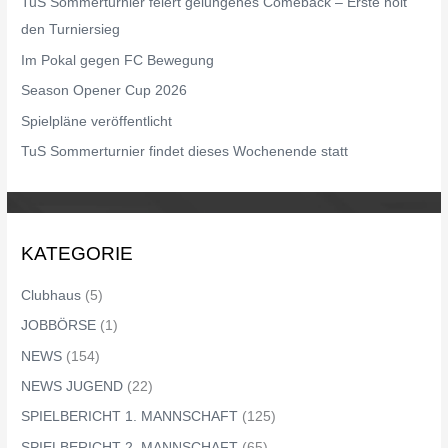
TuS Sommerturnier feiert gelungenes Comeback – Erste holt
n
den Turniersieg
a
Im Pokal gegen FC Bewegung
c
Season Opener Cup 2026
h
Spielpläne veröffentlicht
:
TuS Sommerturnier findet dieses Wochenende statt
KATEGORIE
Clubhaus
(5)
JOBBÖRSE
(1)
NEWS
(154)
NEWS JUGEND
(22)
SPIELBERICHT 1. MANNSCHAFT
(125)
SPIELBERICHT 2. MANNSCHAFT
(65)