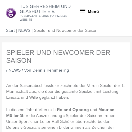
Zum
Menü
TUS GERRESHEIM UND
Inhalt
GLASHÜTTE E.V.
Menü
springen
FUSSBALLABTEILUNG | OFFIZIELLE
WEBSITE
Start
NEWS
Spieler und Newcomer der Saison
SPIELER UND NEWCOMER DER
SAISON
/
NEWS
/ Von
Dennis Kemmerling
An der Saisonabschlussfeier zeichnete der Verein Spieler der 1.
Mannschaft aus, die über die gesamte Spielzeit mit Leistung,
Einsatz und Wille geglänzt haben.
In diesem Jahr dürfen sich
Roland Oppong
und
Maurice
Müller
über die Auszeichnung »Spieler der Saison« freuen.
Unser Sportlicher Leiter Ralf Schüler überreichte beiden
Defensiv-Spezialisten einen Bilderrahmen als Zeichen der