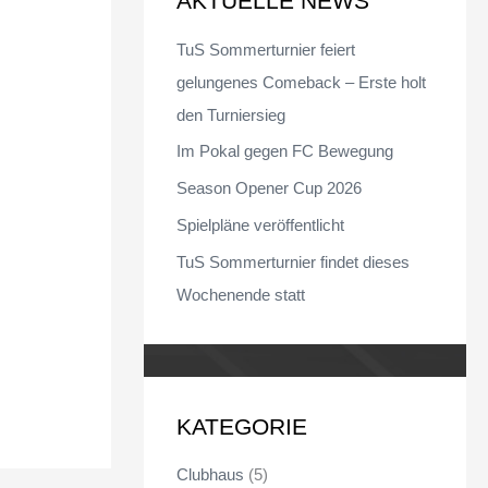
AKTUELLE NEWS
n
TuS Sommerturnier feiert
n
gelungenes Comeback – Erste holt
a
den Turniersieg
c
Im Pokal gegen FC Bewegung
h
Season Opener Cup 2026
:
Spielpläne veröffentlicht
TuS Sommerturnier findet dieses
Wochenende statt
KATEGORIE
Clubhaus
(5)