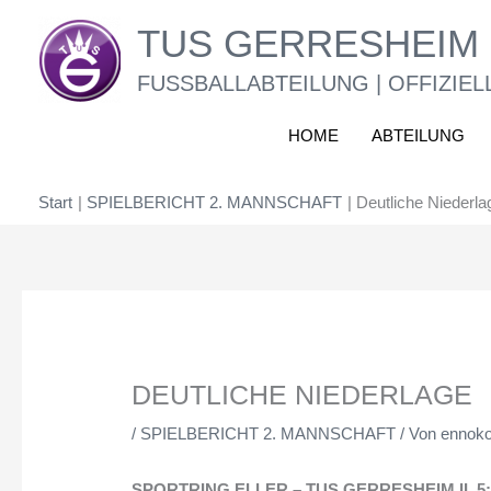
Zum
TUS GERRESHEIM 
Inhalt
springen
FUSSBALLABTEILUNG | OFFIZIEL
HOME
ABTEILUNG
Start
SPIELBERICHT 2. MANNSCHAFT
Deutliche Niederla
DEUTLICHE NIEDERLAGE
/
SPIELBERICHT 2. MANNSCHAFT
/ Von
ennok
SPORTRING ELLER – TUS GERRESHEIM II 5:0