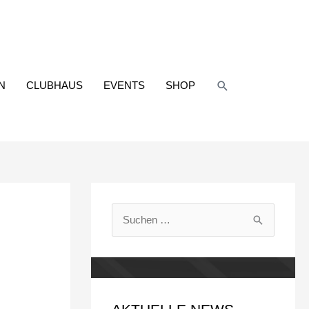
Suchen
N
CLUBHAUS
EVENTS
SHOP
S
u
c
h
e