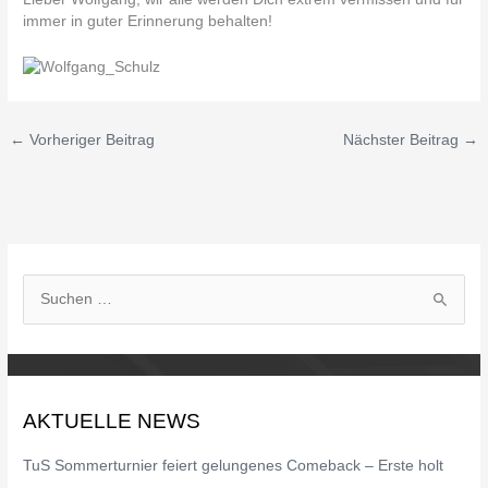
immer in guter Erinnerung behalten!
←
Vorheriger Beitrag
Nächster Beitrag
→
S
u
c
h
AKTUELLE NEWS
e
n
TuS Sommerturnier feiert gelungenes Comeback – Erste holt
n