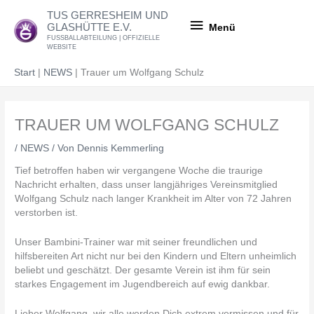
Zum
Menü
TUS GERRESHEIM UND
Inhalt
GLASHÜTTE E.V.
Menü
springen
FUSSBALLABTEILUNG | OFFIZIELLE
WEBSITE
Start
NEWS
Trauer um Wolfgang Schulz
TRAUER UM WOLFGANG SCHULZ
/
NEWS
/ Von
Dennis Kemmerling
Tief betroffen haben wir vergangene Woche die traurige
Nachricht erhalten, dass unser langjähriges Vereinsmitglied
Wolfgang Schulz nach langer Krankheit im Alter von 72 Jahren
verstorben ist.
Unser Bambini-Trainer war mit seiner freundlichen und
hilfsbereiten Art nicht nur bei den Kindern und Eltern unheimlich
beliebt und geschätzt. Der gesamte Verein ist ihm für sein
starkes Engagement im Jugendbereich auf ewig dankbar.
Lieber Wolfgang, wir alle werden Dich extrem vermissen und für