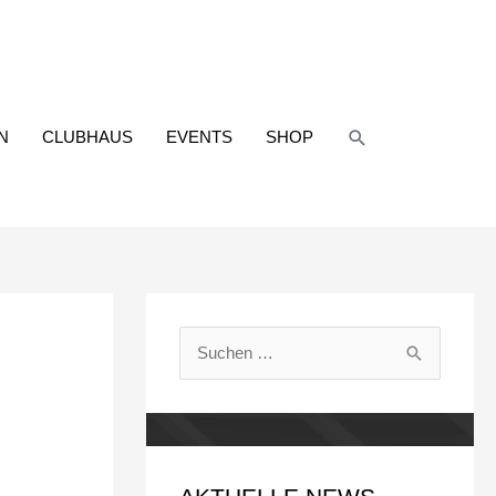
Suchen
N
CLUBHAUS
EVENTS
SHOP
S
u
c
h
e