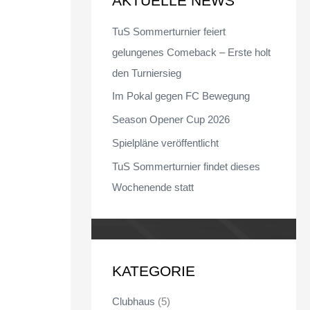
AKTUELLE NEWS
n
TuS Sommerturnier feiert
n
gelungenes Comeback – Erste holt
a
den Turniersieg
c
Im Pokal gegen FC Bewegung
h
Season Opener Cup 2026
:
Spielpläne veröffentlicht
TuS Sommerturnier findet dieses
Wochenende statt
KATEGORIE
Clubhaus
(5)