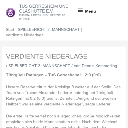
Zum
Menü
TUS GERRESHEIM UND
Inhalt
GLASHÜTTE E.V.
Menü
springen
FUSSBALLABTEILUNG | OFFIZIELLE
WEBSITE
Start
SPIELBERICHT 2. MANNSCHAFT
Verdiente Niederlage
VERDIENTE NIEDERLAGE
/
SPIELBERICHT 2. MANNSCHAFT
/ Von
Dennis Kemmerling
Türkgücü Ratingen – TuS Gerresheim II 2:0 (0:0)
Unsere Reserve tritt in der Kreisliga B weiter auf der Stelle. Das
Team von Trainer Alexander Lederer unterlag bei Türkgücü
Ratingen mit 0:2 (0:0) und ist Zehnter. „Aufgrund der zweiten
Halbzeit war es eine verdiente Niederlage“, sagte Lederer.
Die erste Hälfte verlief noch ausgeglichen, große Möglichkeiten
erspielten sich beide Mannschaften nicht. Nach dem Wechsel
wurde das Spiel der Gäste immer fehlerhafter, auch die