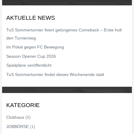
c
h
AKTUELLE NEWS
e
n
TuS Sommerturnier feiert gelungenes Comeback – Erste holt
n
den Turniersieg
a
Im Pokal gegen FC Bewegung
c
Season Opener Cup 2026
h
Spielpläne veröffentlicht
:
TuS Sommerturnier findet dieses Wochenende statt
KATEGORIE
Clubhaus
(5)
JOBBÖRSE
(1)