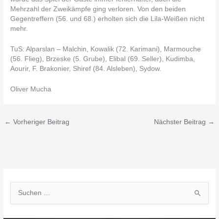
Mehrzahl der Zweikämpfe ging verloren. Von den beiden
Gegentreffern (56. und 68.) erholten sich die Lila-Weißen nicht
mehr.
TuS: Alparslan – Malchin, Kowalik (72. Karimani), Marmouche
(56. Flieg), Brzeske (5. Grube), Elibal (69. Seller), Kudimba,
Aourir, F. Brakonier, Shiref (84. Alsleben), Sydow.
Oliver Mucha
←
Vorheriger Beitrag
Nächster Beitrag
→
S
u