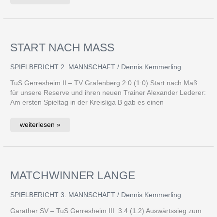
START NACH MASS
Start
nach
Maß
SPIELBERICHT 2. MANNSCHAFT
/
Dennis Kemmerling
TuS Gerresheim II – TV Grafenberg 2:0 (1:0) Start nach Maß
für unsere Reserve und ihren neuen Trainer Alexander Lederer:
Am ersten Spieltag in der Kreisliga B gab es einen
weiterlesen »
MATCHWINNER LANGE
Matchwinner
Lange
SPIELBERICHT 3. MANNSCHAFT
/
Dennis Kemmerling
Garather SV – TuS Gerresheim III 3:4 (1:2) Auswärtssieg zum