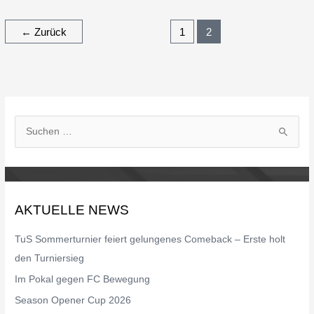
←
Zurück
1
2
S
u
c
h
AKTUELLE NEWS
e
n
TuS Sommerturnier feiert gelungenes Comeback – Erste holt
n
den Turniersieg
a
Im Pokal gegen FC Bewegung
c
Season Opener Cup 2026
h