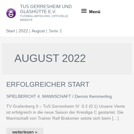
Zum
Menü
TUS GERRESHEIM UND
Inhalt
GLASHÜTTE E.V.
Menü
springen
FUSSBALLABTEILUNG | OFFIZIELLE
WEBSITE
Start
2022
August
Seite 2
AUGUST 2022
ERFOLGREICHER START
Erfolgreicher
Start
SPIELBERICHT 4. MANNSCHAFT
/
Dennis Kemmerling
TV Grafenberg II – TuS Gerresheim IV 0:2 (0:1) Unsere Vierte
ist erfolgreich in die neue Saison der Kreisliga C gestartet. Die
Mannschaft von Trainer Ralf Brakonier setzte sich beim […]
weiterlesen »