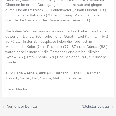
Chancen im ersten Durchgang konsequent aus und gingen
durch Florian Reznicek (6., Foulelfmeter), Sinan Dündar (19.)
und Ousmane Kaba (25.) 3:0 in Führung. Marvin Schlapeit
brachte die Gäste vor der Pause wieder heran (38.).
Nach dem Wechsel wurde die gesamte Taktik über den Haufen
geworfen. Dündar (60.) erhöhte für Garath, Erol Karimani (64.)
verkürzte. In der Schlussphase fielen die Tore fast im
Minutentakt. Kaba (74.), Reznicek (77., 87.) und Dündar (82.)
waren dabei erneut für die Gastgeber erfolgreich, Nikolas
Sydow (75.), Resul Senlik (78.) und Schlapeit (80.) für unsere
Zweite.
TuS: Carla – Alipaß, Afkir (46. Barbaric), Elibal, E. Karimani,
Kowalik, Senlik, Dell, Sydow, Malchin, Schlapeit.
Oliver Mucha
←
Vorheriger Beitrag
Nächster Beitrag
→