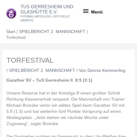
Zum
Menü
TUS GERRESHEIM UND
Inhalt
GLASHÜTTE E.V.
Menü
springen
FUSSBALLABTEILUNG | OFFIZIELLE
WEBSITE
Start
SPIELBERICHT 2. MANNSCHAFT
Torfestival
TORFESTIVAL
/
SPIELBERICHT 2. MANNSCHAFT
/ Von
Dennis Kemmerling
Garather SV – TuS Gerresheim II 8:5 (3:1)
Unsere Reserve hat in der Kreisliga B einen großen Schritt
Richtung Klassenerhalt verpasst. Die Mannschaft von Trainer
Michael Brzeske verlor ein wildes Spiel beim Garather SV mit
5:8 (1:3) und hat weiterhin fünf Punkte Vorsprung auf einen
Abstiegsplatz. „Jetzt stehen wir nächste Woche unter
Zugzwang“, sagte Brzeske.
Die Gastgeber nutzten im Gegensatz zu den Lila-Weißen ihre