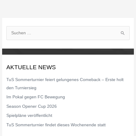
S
u
c
h
AKTUELLE NEWS
e
n
TuS Sommerturnier feiert gelungenes Comeback – Erste holt
n
den Turniersieg
a
Im Pokal gegen FC Bewegung
c
Season Opener Cup 2026
h
Spielpläne veröffentlicht
:
TuS Sommerturnier findet dieses Wochenende statt