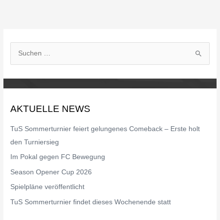
S
u
c
h
AKTUELLE NEWS
e
n
TuS Sommerturnier feiert gelungenes Comeback – Erste holt
n
den Turniersieg
a
Im Pokal gegen FC Bewegung
c
Season Opener Cup 2026
h
Spielpläne veröffentlicht
:
TuS Sommerturnier findet dieses Wochenende statt