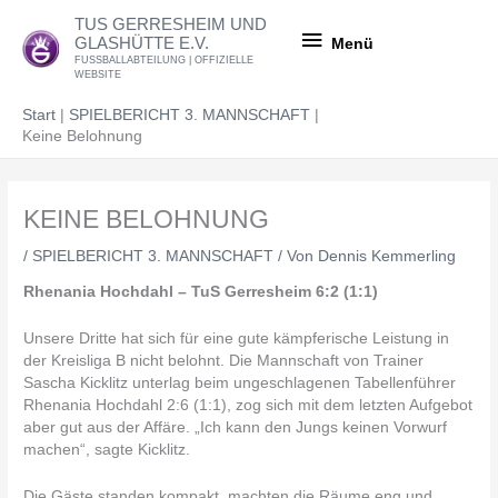
Zum
Menü
TUS GERRESHEIM UND
Inhalt
GLASHÜTTE E.V.
Menü
springen
FUSSBALLABTEILUNG | OFFIZIELLE
WEBSITE
Start
SPIELBERICHT 3. MANNSCHAFT
Keine Belohnung
KEINE BELOHNUNG
/
SPIELBERICHT 3. MANNSCHAFT
/ Von
Dennis Kemmerling
Rhenania Hochdahl – TuS Gerresheim 6:2 (1:1)
Unsere Dritte hat sich für eine gute kämpferische Leistung in
der Kreisliga B nicht belohnt. Die Mannschaft von Trainer
Sascha Kicklitz unterlag beim ungeschlagenen Tabellenführer
Rhenania Hochdahl 2:6 (1:1), zog sich mit dem letzten Aufgebot
aber gut aus der Affäre. „Ich kann den Jungs keinen Vorwurf
machen“, sagte Kicklitz.
Die Gäste standen kompakt, machten die Räume eng und