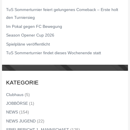
n
TuS Sommerturnier feiert gelungenes Comeback – Erste holt
n
den Turniersieg
a
Im Pokal gegen FC Bewegung
c
Season Opener Cup 2026
h
Spielpläne veröffentlicht
:
TuS Sommerturnier findet dieses Wochenende statt
KATEGORIE
Clubhaus
(5)
JOBBÖRSE
(1)
NEWS
(154)
NEWS JUGEND
(22)
SPIELBERICHT 1. MANNSCHAFT
(125)