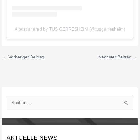
A post shared by TUS GERRESHEIM (@tusgerresheim)
←
Vorheriger Beitrag
Nächster Beitrag
→
S
u
c
h
AKTUELLE NEWS
e