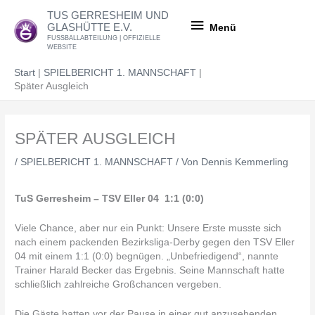
Zum
Menü
TUS GERRESHEIM UND
Inhalt
GLASHÜTTE E.V.
Menü
springen
FUSSBALLABTEILUNG | OFFIZIELLE
WEBSITE
Start
SPIELBERICHT 1. MANNSCHAFT
Später Ausgleich
SPÄTER AUSGLEICH
/
SPIELBERICHT 1. MANNSCHAFT
/ Von
Dennis Kemmerling
TuS Gerresheim – TSV Eller 04 1:1 (0:0)
Viele Chance, aber nur ein Punkt: Unsere Erste musste sich
nach einem packenden Bezirksliga-Derby gegen den TSV Eller
04 mit einem 1:1 (0:0) begnügen. „Unbefriedigend“, nannte
Trainer Harald Becker das Ergebnis. Seine Mannschaft hatte
schließlich zahlreiche Großchancen vergeben.
Die Gäste hatten vor der Pause in einer gut anzusehenden